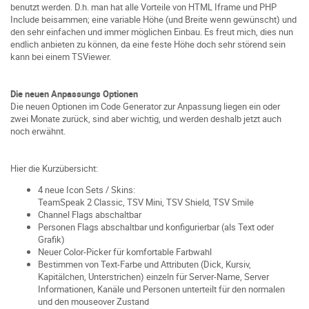
benutzt werden. D.h. man hat alle Vorteile von HTML Iframe und PHP
Include beisammen; eine variable Höhe (und Breite wenn gewünscht) und
den sehr einfachen und immer möglichen Einbau. Es freut mich, dies nun
endlich anbieten zu können, da eine feste Höhe doch sehr störend sein
kann bei einem TSViewer.
Die neuen Anpassungs Optionen
Die neuen Optionen im Code Generator zur Anpassung liegen ein oder
zwei Monate zurück, sind aber wichtig, und werden deshalb jetzt auch
noch erwähnt.
Hier die Kurzübersicht:
4 neue Icon Sets / Skins:
TeamSpeak 2 Classic, TSV Mini, TSV Shield, TSV Smile
Channel Flags abschaltbar
Personen Flags abschaltbar und konfigurierbar (als Text oder
Grafik)
Neuer Color-Picker für komfortable Farbwahl
Bestimmen von Text-Farbe und Attributen (Dick, Kursiv,
Kapitälchen, Unterstrichen) einzeln für Server-Name, Server
Informationen, Kanäle und Personen unterteilt für den normalen
und den mouseover Zustand