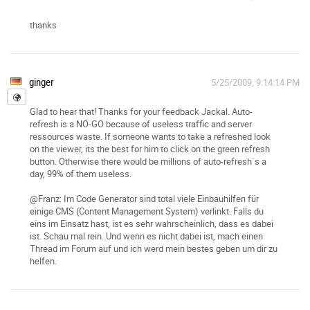
thanks
ginger
5/25/2009, 9:14:14 PM
Glad to hear that! Thanks for your feedback Jackal. Auto-
refresh is a NO-GO because of useless traffic and server
ressources waste. If someone wants to take a refreshed look
on the viewer, its the best for him to click on the green refresh
button. Otherwise there would be millions of auto-refresh´s a
day, 99% of them useless.
@Franz: Im Code Generator sind total viele Einbauhilfen für
einige CMS (Content Management System) verlinkt. Falls du
eins im Einsatz hast, ist es sehr wahrscheinlich, dass es dabei
ist. Schau mal rein. Und wenn es nicht dabei ist, mach einen
Thread im Forum auf und ich werd mein bestes geben um dir zu
helfen.