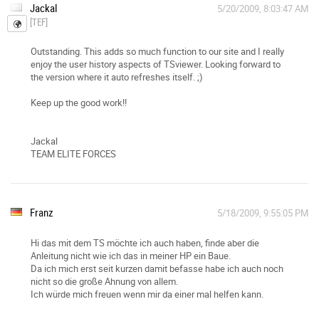
Jackal
5/20/2009, 8:03:47 AM
[TEF]
Outstanding. This adds so much function to our site and I really
enjoy the user history aspects of TSviewer. Looking forward to
the version where it auto refreshes itself. ;)
Keep up the good work!!
Jackal
TEAM ELITE FORCES
Franz
5/18/2009, 9:55:05 PM
Hi das mit dem TS möchte ich auch haben, finde aber die
Anleitung nicht wie ich das in meiner HP ein Baue.
Da ich mich erst seit kurzen damit befasse habe ich auch noch
nicht so die große Ahnung von allem.
Ich würde mich freuen wenn mir da einer mal helfen kann.