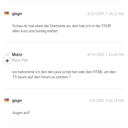
ginger
4/21/2009, 1:30:22 AM
Schau dir mal eben die Startseite an, dort hab ich in der TOUR
alles kurz und bündig erklärt.
Mutze
4/19/2009, 1:43:06 PM
Black_Path
wo bekomme ich den den java script her oder den HTML um den
TS baum auf den forum zu setzten ?
ginger
3/9/2009, 5:50:24 PM
Augen auf!