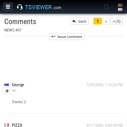
TSVIEWER
.com
Comments
back
1
>
>| (5)
NEWS #57
leave comment
George
10/8/2009, 7:16:26 PM
nzr
Danke ))
PIZZA
9/17/2009, 4:09:54 PM