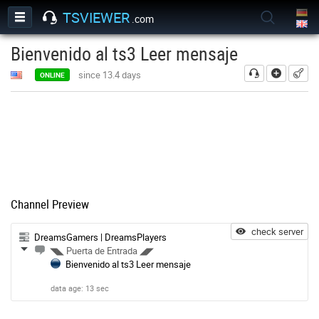
TSVIEWER
.com
Bienvenido al ts3 Leer mensaje
add
since 13.4 days
ONLINE
Channel Preview
check server
DreamsGamers | DreamsPlayers
◥◣ Puerta de Entrada ◢◤
Bienvenido al ts3 Leer mensaje
data age: 13 sec