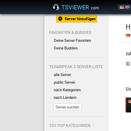
TSVIEWER
.com
Server hinzufügen
H
FAVORITEN & BUDDIES
Deine Server Favoriten
Deine Buddies
zu
TEAMSPEAK 3 SERVER LISTE
alle Server
public Server
Us
nach Kategorien
nach Ländern
Server suchen
TS3 TOP KATEGORIEN