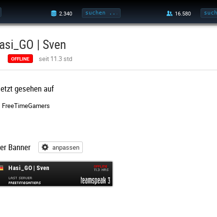
asi_GO | Sven
seit 11.3 std
OFFLINE
letzt gesehen auf
FreeTimeGamers
er Banner
anpassen
anpassen