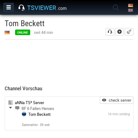
TSVIEWER
.com
Tom Beckett
hinzufü
seit 44 min
ONLINE
Channel Vorschau
check server
aNNa TS³ Server
BF 6 Fallen Heroes
Tom Beckett
16 min untätig
Datenalter: 39 sek