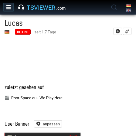
TSVIEWER
.com
Lucas
hinzufü
seit 1.7 Tage
OFFLINE
zuletzt gesehen auf
Root-Space.eu - We Play Here
User Banner
anpassen