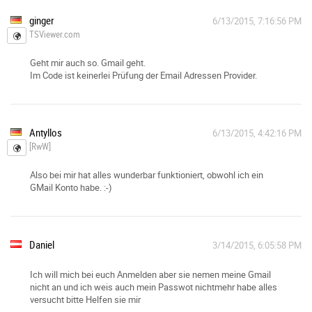
ginger
6/13/2015, 7:16:56 PM
TSViewer.com
Geht mir auch so. Gmail geht.
Im Code ist keinerlei Prüfung der Email Adressen Provider.
Antyllos
6/13/2015, 4:42:16 PM
[RwW]
Also bei mir hat alles wunderbar funktioniert, obwohl ich ein
GMail Konto habe. :-)
Daniel
3/14/2015, 6:05:58 PM
Ich will mich bei euch Anmelden aber sie nemen meine Gmail
nicht an und ich weis auch mein Passwot nichtmehr habe alles
versucht bitte Helfen sie mir