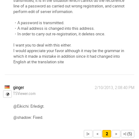
transmitted, it is in the situation which cannot do the recurrence
line of a password as carried out wrong registration, and cannot
perform edit of server information.
・A password is transmitted.
・A mail address is changed into this address.
・In order to carry out re-registration, it deletes once.
I want you to deal with this either.
I would appreciate your favor although it may be the grammar in
which it made a mistake in addition since it had changed into
English at the translation site
ginger
2/10/2013, 2:08:40 PM
TSViewer.com
@Eikichi: Erledigt.
@shadow: Fixed.
|<
<
2
>
>| (5)