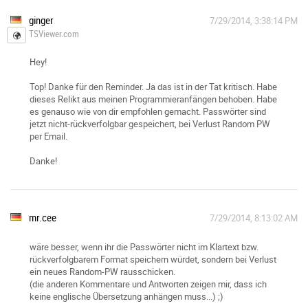
ginger
7/29/2014, 3:38:14 PM
TSViewer.com
Hey!
Top! Danke für den Reminder. Ja das ist in der Tat kritisch. Habe
dieses Relikt aus meinen Programmieranfängen behoben. Habe
es genauso wie von dir empfohlen gemacht. Passwörter sind
jetzt nicht-rückverfolgbar gespeichert, bei Verlust Random PW
per Email.
Danke!
mr.cee
7/29/2014, 8:13:02 AM
wäre besser, wenn ihr die Passwörter nicht im Klartext bzw.
rückverfolgbarem Format speichern würdet, sondern bei Verlust
ein neues Random-PW rausschicken.
(die anderen Kommentare und Antworten zeigen mir, dass ich
keine englische Übersetzung anhängen muss...) ;)