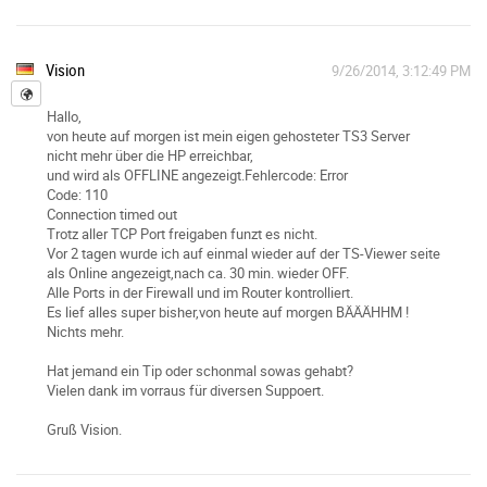
Vision
9/26/2014, 3:12:49 PM
Hallo,
von heute auf morgen ist mein eigen gehosteter TS3 Server
nicht mehr über die HP erreichbar,
und wird als OFFLINE angezeigt.Fehlercode: Error
Code: 110
Connection timed out
Trotz aller TCP Port freigaben funzt es nicht.
Vor 2 tagen wurde ich auf einmal wieder auf der TS-Viewer seite
als Online angezeigt,nach ca. 30 min. wieder OFF.
Alle Ports in der Firewall und im Router kontrolliert.
Es lief alles super bisher,von heute auf morgen BÄÄÄHHM !
Nichts mehr.
Hat jemand ein Tip oder schonmal sowas gehabt?
Vielen dank im vorraus für diversen Suppoert.
Gruß Vision.