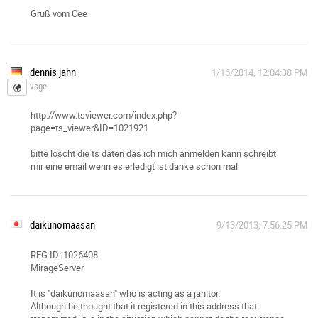
Gruß vom Cee
dennis jahn
1/16/2014, 12:04:38 PM
vsge
http://www.tsviewer.com/index.php?
page=ts_viewer&ID=1021921
bitte löscht die ts daten das ich mich anmelden kann schreibt
mir eine email wenn es erledigt ist danke schon mal
daikunomaasan
9/13/2013, 7:56:25 PM
REG ID: 1026408
MirageServer
It is "daikunomaasan" who is acting as a janitor.
Although he thought that it registered in this address that