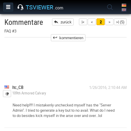
TSVIEWER
.com
Kommentare
zurück
|<
<
2
>
>| (5)
FAQ #3
kommentieren
Itc_CB
1/26/2016, 2:10:44 AM
109th Armored Calvary
Need help!!!! I mistakenly unchecked myself has the "Server
Admin". I tried to generate a key but to no avail. What do I need
to do besides kick myself in the arse over and over...lol