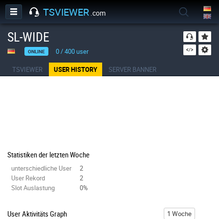
TSVIEWER
.com
SL-WIDE
0
/
400
user
ONLINE
TSVIEWER
USER HISTORY
SERVER BANNER
Statistiken der letzten Woche
unterschiedliche User
2
User Rekord
2
Slot Auslastung
0%
User Aktivitäts Graph
1 Woche