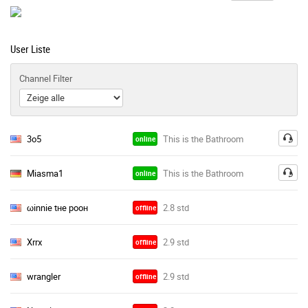
User Liste
Channel Filter
3o5
online
Miasma1
online
ωinnie tнe pooн
offline
Xrrx
offline
wrangler
offline