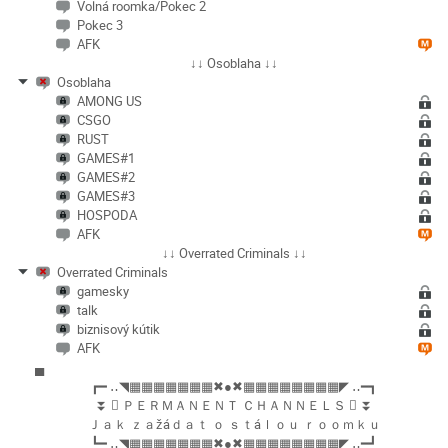
Volná roomka/Pokec 2
Pokec 3
AFK
↓↓ Osoblaha ↓↓
Osoblaha
AMONG US
CSGO
RUST
GAMES#1
GAMES#2
GAMES#3
HOSPODA
AFK
↓↓ Overrated Criminals ↓↓
Overrated Criminals
gamesky
talk
biznisový kútik
AFK
▄
┏━ ‥◥▦▦▦▦▦▦▦✖●✖▦▦▦▦▦▦▦▦◤ ‥━┓
⏬  ＰＥＲＭＡＮＥＮＴ ＣＨＡＮＮＥＬＳ  ⏬
Ｊａｋ ｚａžáｄａｔ ｏ ｓｔáｌｏｕ ｒｏｏｍｋｕ
┗━ ‥◥▦▦▦▦▦▦▦✖●✖▦▦▦▦▦▦▦▦◤ ‥━┛