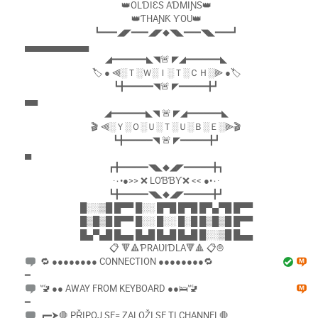
👑OLƊIƐS AƊMIƝS👑
👑ƬHAƝƘ ƳOU👑
┗━━━◢◤━━━◢◤◆◥◣━━━◥◣━━━┛
▄▄▄▄▄▄▄▄▄▄
◢━━━━━━◣◥🚨 ◤◢━━━━━━◣
🏷 ● ⫷░Ｔ░Ｗ░Ｉ░Ｔ░ＣＨ░⫸ ●🏷
┗╋━━━━━◥🚨 ◤━━━━━╋┛
▄▄
◢━━━━━━◣◥ 🚨 ◤◢━━━━━━◣
🎬 ⫷░Ｙ░Ｏ░Ｕ░Ｔ░Ｕ░Ｂ░Ｅ░⫸🎬
┗╋━━━━━◥ 🚨 ◤━━━━━╋┛
▄
┏╋━━━━━◥◣◆◢◤━━━━━╋┓
·٠•●>> ❌ LOƁƁƳ❌ << ●•٠·
┗╋━━━━━◥◣◆◢◤━━━━━╋┛
█░░▒█ █▀▀ █░░ █▀█ █▀█ █▀▄▀█ █▀▀
█▒█▒█ █▀▀ █░░ █░░ █░█ █▒█▒█ █▀▀
█▄▀▄█ █▄▄ █▄█ █▄█ █▄█ █░░▒█ █▄▄
📋 🔻🔺ƤRAƲIƊLA🔻🔺 📋®
🔁 ●●●●●●●● CONNECTION ●●●●●●●●🔁
━
🚾 ●● AWAY FROM KEYBOARD ●●🛌🚾
━
┏━⮞🛑 PŘIPOJ SE= ZALOŽI SE TI CHANNEL🛑