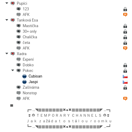
Pupíci
123
AFK
Tanková Esa
Mastička
30+ only
Chalička
četa
AFK
Xadra
Expení
Dobko
Pokec
Cubisan
Jaspi
Zašívárna
Nonstop
AFK
▄
┏━ ‥◥▦▦▦▦▦▦▦✖●✖▦▦▦▦▦▦▦▦◤ ‥━┓
⏬⛑ ＴＥＭＰＯＲＡＲＹ ＣＨＡＮＮＥＬＳ ⛑⏬
Ｊａｋ ｚａžáｄａｔ ｏ ｓｔáｌｏｕ ｒｏｏｍｋｕ
┗━ ‥◥▦▦▦▦▦▦▦✖●✖▦▦▦▦▦▦▦▦◤ ‥━┛