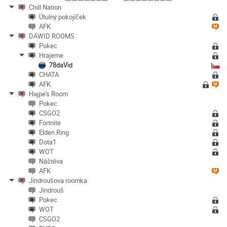
Chill Nation
Útulný pokojíček
AFK
DAWID ROOMS
Pokec
Hrajeme
78daVid
CHATA
AFK
Hajpe's Room
Pokec
CSGO2
Fortnite
Elden Ring
Dota1
WOT
Náštěva
AFK
Jindroušova roomka
Jindrouš
Pokec
WOT
CSGO2