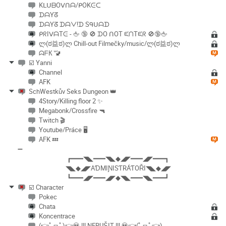
KᒪᑌᗷOᐯᑎᗩ/ᑭOKᕮᑕ
ᗪᗩYᘔ
ᗪᗩYᘔ ᗪᗩᐯ!ᗪ Sᑫᑌᗩᗪ
ᑭᖇIᐯᗩTᕮ - 🖕 🔞 🚫 ᗪO ᑎOT ᙓᑎTᙓᖇ 🚫🔞🖕
ლ(ಠ益ಠ)ლ Chill-out Filmečky/music/ლ(ಠ益ಠ)ლ
ᗣᖴК 🚾
☑️ Yanni
Channel
AFK
SchWestkův Seks Dungeon 👑
4Story/Killing floor 2 ✨
Megabonk/Crossfire 🔫
Twitch 🎬
Youtube/Práce 🖥️
AFK 💤
➖
┏━━━◥◣━━━◥◣◆◢◤━━━◢◤━━━┓
◥◣◆◢◤AƊMIƝISƬRÁƬOŘI◥◣◆◢◤
┗━━━◢◤━━━◢◤◆◥◣━━━◥◣━━━┛
☑️ Character
Pokec
Chata
Koncentrace
(👉ﾟヮﾟ)👉💀 !!! NERUŠIT !!! 💀👈(ﾟヮﾟ👈)