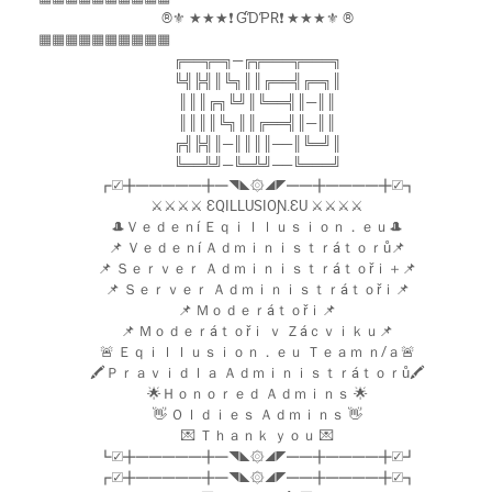
®⚜ ★★★❗ ƓƊƤR❗ ★★★⚜ ®
▦▦▦▦▦▦▦▦▦▦
╔══╦═╗─╔╦═══╦═══╗
╚╣╠╣║╚╗║║╔══╣╔═╗║
║║║╔╗╚╝║╚══╣║─║║
║║║║╚╗║║╔══╣║─║║
╔╣╠╣║─║║║║──║╚═╝║
╚══╩╝─╚═╩╝──╚═══╝
┏☑╋━━━━━╋━◥◣۞◢◤━━╋━━━━╋☑┓
⚔⚔⚔⚔ ƐQILLUSIOƝ.ƐU ⚔⚔⚔⚔
🎩Ｖｅｄｅｎí Ｅｑｉｌｌｕｓｉｏｎ．ｅｕ🎩
📌 Ｖｅｄｅｎí Ａｄｍｉｎｉｓｔｒáｔｏｒů📌
📌 Ｓｅｒｖｅｒ Ａｄｍｉｎｉｓｔｒáｔｏřｉ＋📌
📌 Ｓｅｒｖｅｒ Ａｄｍｉｎｉｓｔｒáｔｏřｉ📌
📌 Ｍｏｄｅｒáｔｏřｉ📌
📌 Ｍｏｄｅｒáｔｏřｉ ｖ Ｚáｃｖｉｋｕ📌
🚨 Ｅｑｉｌｌｕｓｉｏｎ．ｅｕ Ｔｅａｍ ｎ/ａ🚨
🖍Ｐｒａｖｉｄｌａ Ａｄｍｉｎｉｓｔｒáｔｏｒů🖍
🌟Ｈｏｎｏｒｅｄ Ａｄｍｉｎｓ 🌟
👋 Ｏｌｄｉｅｓ Ａｄｍｉｎｓ 👋
💌 Ｔｈａｎｋ ｙｏｕ 💌
┗☑╋━━━━━╋━◥◣۞◢◤━━╋━━━━╋☑┛
┏☑╋━━━━━╋━◥◣۞◢◤━━╋━━━━╋☑┓