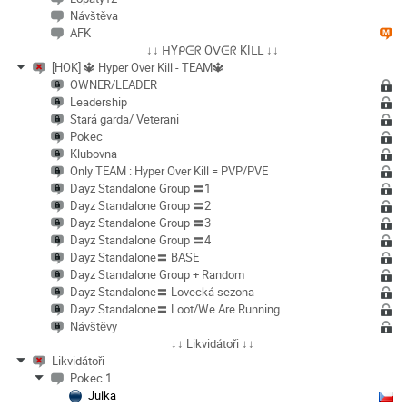
Návštěva
AFK
↓↓ ᕼYᑭᕮᖇ Oᐯᕮᖇ KIᒪᒪ ↓↓
[HOK] 🔱 Hyper Over Kill - TEAM🔱
OWNER/LEADER
Leadership
Stará garda/ Veterani
Pokec
Klubovna
Only TEAM : Hyper Over Kill = PVP/PVE
Dayz Standalone Group 〓1
Dayz Standalone Group 〓2
Dayz Standalone Group 〓3
Dayz Standalone Group 〓4
Dayz Standalone〓 BASE
Dayz Standalone Group + Random
Dayz Standalone〓 Lovecká sezona
Dayz Standalone〓 Loot/We Are Running
Návštěvy
↓↓ Likvidátoři ↓↓
Likvidátoři
Pokec 1
Julka