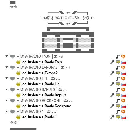
▄▄
🔶🔷
┏━━━━◥◣∙•●•∙◢◤━━━━┓
٠•●🎧 ❰ ᖇᗩᗪIO ᙏᙀSIᙅ ❱🎧 ●•٠
┗━━━━◥◣∙•●•∙◢◤━━━━┛
█▀▀▀▀▀▀▀▀▀▀▀▀▀▀█
██▀▀▀██▀▀▀▀▀▀██▀▀▀██
█▒▒▒▒▒█▒▀▀▀▀▒█▒▒▒▒▒█
█▒▒▒▒▒█▒████▒█▒▒▒▒▒█
██▄▄▄██▄▄▄▄▄▄██▄▄▄██
➥[🎵🎶 ]RADIO FAJN │📻 ♪♫
eqillusion.eu |Radio Fajn
➥[🎵🎶 ]RADIO EVROPA2 │📻 ♪♫
eqillusion.eu |Evropa2
➥[🎵🎶 ]RADIO HIT │📻 ♪♫
eqillusion.eu |Radio Hit
➥[🎵🎶 ]RADIO IMPULS │📻 ♪♫
eqillusion.eu |Radio Impuls
➥[🎵🎶 ]RADIO ROCKZONE │📻 ♪♫
eqillusion.eu |Radio Rockzone
➥[🎵🎶 ]RADIO 1 │📻 ♪♫
eqillusion.eu |Radio 1
🔶🔷
▄▄▄▄▄▄▄▄▄▄