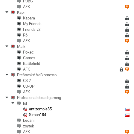
PUBG
AFK
Kapr
Kapara
My Friends
Friends v2
R6
AFK
Maik
Pokec
Games
Battlefield
AFK
Prešovské Veľkomesto
CS:2
CO-OP
AFK
Profesional dozad gaming
lol
antizombie35
Simon184
kecání
zbytek
AFK