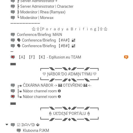
┣ Server Administrátor +
┣ Server Administrator | Character
┣ Moderátor | Rhea (Ramyax)
┗ Moderátor | Morwax
➖➖➖➖➖➖➖➖➖➖
仚 ۩ [Ｐｏｒａｄｙ ａ Ｂｒｉｆｉｎｇ ] ۩ 仚
Conference/Briefing: MAIN
🗣 Conference/Briefing 【#A#】🔐
🗣 Conference/Briefing 【#B#】🔐
➖
【A】【F】【K】- Eqillusion.eu TEAM
▄▄
┏━━━◥◣━━━◥◣◆◢◤━━━◢◤━━━┓
💛 ƝÁƁOR ƊO AƊMIƝ ƬÝMU 💛
┗━━━◢◤━━━◢◤◆◥◣━━━◥◣━━━┛
╔● ČEKÁRNA NÁBOR -> 🏰 OTEVŘENO 🏰 <-
╠● Nábor channel room ❶
╚● Nábor channel room ❷
▄▄
┏━━━◥◣━━━◥◣◆◢◤━━━◢◤━━━┓
👮 ƲƐƊƐƝÍ ƤORƬÁLU 👮
┗━━━◢◤━━━◢◤◆◥◣━━━◥◣━━━┛
☑ ️ᕲᗩᐺ!ᕲ 🔱
Klubovna PJKM