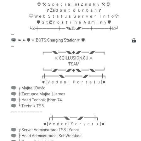
💀 🛠 Ｓｐｅｃｉáｌｎí Ｚｎａｋｙ 🛠 💀
❓ Žáｄｏｓｔ ｏ Ｕｎｂａｎ ❓
💡 Ｗｅｂ Ｓｔａｔｕｓ Ｓｅｒｖｅｒ Ｉｎｆｏ💡
🛡 Ｓｔížｎｏｓｔｉ ｎａ Ａｄｍｉｎｙ🛡
┗☑╋━━━━━╋━◥◣۞◢◤━━╋━━━━╋☑┛
➖
➽ ➽ 🛡️ ⚜️ BOTS:Charging Station⚜️ 🛡️
➖
┏━━━◥◣━━━◥◣◆◢◤━━━◢◤━━━┓
⚔ ƐQILLUSIOƝ.ƐU ⚔
ƬƐAM
┗━━━◢◤━━━◢◤◆◥◣━━━◥◣━━━┛
┏╋━━━━━◥◣━━━━━━━◢◤━━━━━╋┓
⛊ [Ｖｅｄｅｎｉ Ｐｏｒｔａｌｕ] ⛊
┏ Majitel |Dav!d
┣ Zastupce Majitel |James
┣ Head Technik |Homi74
┗ Technik TS3
➖➖➖➖➖➖➖➖➖➖
┏╋━━━━◥◣━━━◢◤━━━━╋┓
⛊ [Ｖｅｄｅｎí Ｓｅｒｖｅｒｕ ] ⛊
┏ Server Administrátor TS3 | Yanni
┣ Head Administrátor | SchWestkaa