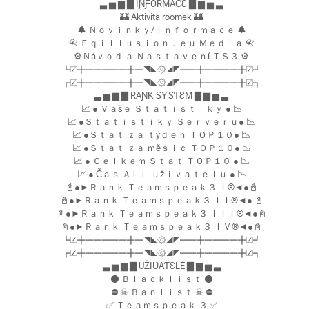
▃ ▅ ▆ ▇ IƝƑORMAƇƐ ▇ ▆ ▅ ▃
🏰 Aktivita roomek 🏰
🔔 Ｎｏｖｉｎｋｙ/Ｉｎｆｏｒｍａｃｅ 🔔
📇 Ｅｑｉｌｌｕｓｉｏｎ．ｅｕ Ｍｅｄｉａ 📇
⚙Ｎáｖｏｄ ａ Ｎａｓｔａｖｅｎí ＴＳ３ ⚙
┗☑╋━━━━━╋━◥◣۞◢◤━━╋━━━━╋☑┛
┏☑╋━━━━━╋━◥◣۞◢◤━━╋━━━━╋☑┓
▃ ▅ ▆ ▇ RAƝƘ SƳSƬƐM ▇ ▆ ▅ ▃
📈 ● Ｖａšｅ Ｓｔａｔｉｓｔｉｋｙ ● 📉
📈 ●Ｓｔａｔｉｓｔｉｋｙ Ｓｅｒｖｅｒｕ● 📉
📈 ●Ｓｔａｔ ｚａ ｔýｄｅｎ ＴＯＰ１０● 📉
📈 ●Ｓｔａｔ ｚａ ｍěｓｉｃ ＴＯＰ１０● 📉
📈 ● Ｃｅｌｋｅｍ Ｓｔａｔ ＴＯＰ１０ ● 📉
📈 ● Čａｓ ＡＬＬ ｕžｉｖａｔｅｌｕ ● 📉
📓●►Ｒａｎｋ Ｔｅａｍｓｐｅａｋ３ Ｉ®◄●📓
📓●►Ｒａｎｋ Ｔｅａｍｓｐｅａｋ３ ＩＩ®◄● 📓
📓●►Ｒａｎｋ Ｔｅａｍｓｐｅａｋ３ ＩＩＩ®◄●📓
📓●►Ｒａｎｋ Ｔｅａｍｓｐｅａｋ３ ＩＶ®◄●📓
┗☑╋━━━━━╋━◥◣۞◢◤━━╋━━━━╋☑┛
┏☑╋━━━━━╋━◥◣۞◢◤━━╋━━━━╋☑┓
▃ ▅ ▆ ▇ UŽIƲAƬƐLÉ ▇ ▆ ▅ ▃
⚫️ Ｂｌａｃｋｌｉｓｔ ⚫️
⛔ ☠ Ｂａｎｌｉｓｔ ☠ ⛔
✅ Ｔｅａｍｓｐｅａｋ ３ ✅