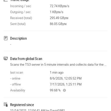
Incoming / sec
72.74 KByte/s
Outgoing / sec
1 KByte/s
Received (total)
295.49 GByte
Sent (total)
86.05 GByte
Description
-
Data from global Scan
Scans the TS3 server in 5 minute intervals and collects data for the site features.
last scan
1 min ago
- online
8/6/2026, 12:05:52 PM
- offline
7/17/2026, 1:25:11 PM
Availability
99.68 %
Registered since
11/14/2021, 12:04:41 AM
by David1981