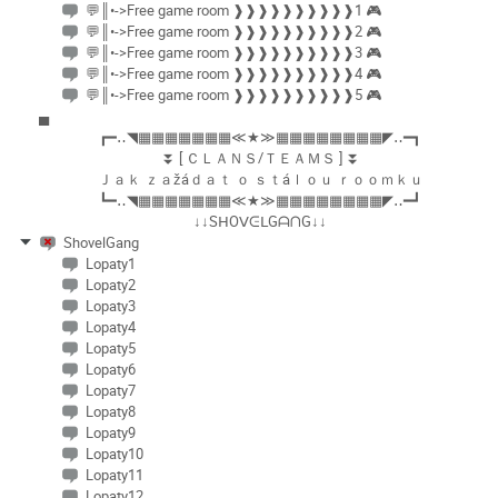
💬║•->Free game room ❱❱❱❱❱❱❱❱❱❱1 🎮
💬║•->Free game room ❱❱❱❱❱❱❱❱❱❱2 🎮
💬║•->Free game room ❱❱❱❱❱❱❱❱❱❱3 🎮
💬║•->Free game room ❱❱❱❱❱❱❱❱❱❱4 🎮
💬║•->Free game room ❱❱❱❱❱❱❱❱❱❱5 🎮
▄
┏━‥◥▦▦▦▦▦▦▦≪★≫▦▦▦▦▦▦▦▦◤‥━┓
⏬ [ ＣＬＡＮＳ/ＴＥＡＭＳ ] ⏬
Ｊａｋ ｚａžáｄａｔ ｏ ｓｔáｌｏｕ ｒｏｏｍｋｕ
┗━‥◥▦▦▦▦▦▦▦≪★≫▦▦▦▦▦▦▦▦◤‥━┛
↓↓SᕼOᐯᕮᒪGᗩᑎG↓↓
ShovelGang
Lopaty1
Lopaty2
Lopaty3
Lopaty4
Lopaty5
Lopaty6
Lopaty7
Lopaty8
Lopaty9
Lopaty10
Lopaty11
Lopaty12