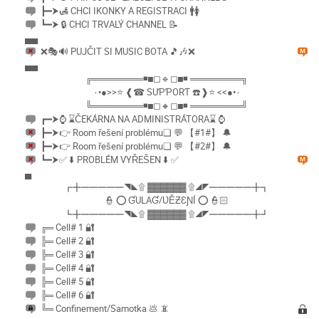
┣━⮞🛃 CHCI IKONKY A REGISTRACI 🚹🚺
┗━⮞ 🔒 CHCI TRVALÝ CHANNEL 📝
▄▄
❌🎭🔊 PUJČIT SI MUSIC BOTA 🎵🎶❌
▄▄
╔════════◾◼◻🔹◻◼◾ ════════╗
٠•●>>⭐ ❰☎ SUƤƤORƬ ☎️❱⭐ <<●•٠
╚════════◾◼◻🔸◻◼◾ ════════╝
┏━⮞⌚ ⌛ČEKÁRNA NA ADMINISTRÁTORA⌛ ⌚
┣━⮞👉 Room řešení problému❑ 💬 【#1#】 🔔
┣━⮞👉 Room řešení problému❑ 💬 【#2#】 🔔
┗━⮞✅ ⬇️ PROBLÉM VYŘEŠEN ⬇️ ✅
▄
┏╋━━━━━◥◣۩ ▓▓▓▓▓▓ ۩◢◤━━━━━╋┓
👮 ⭕️ ƓULAƓ/ƲĚƵƐƝÍ ⭕ 👮🏻
┗╋━━━━━◥◣۩ ▓▓▓▓▓▓ ۩◢◤━━━━━╋┛
╔═ Cell# 1 🔐
╠═ Cell# 2 🔐
╠═ Cell# 3 🔐
╠═ Cell# 4 🔐
╠═ Cell# 5 🔐
╠═ Cell# 6 🔐
╚═ Confinement/Samotka 💩 📵