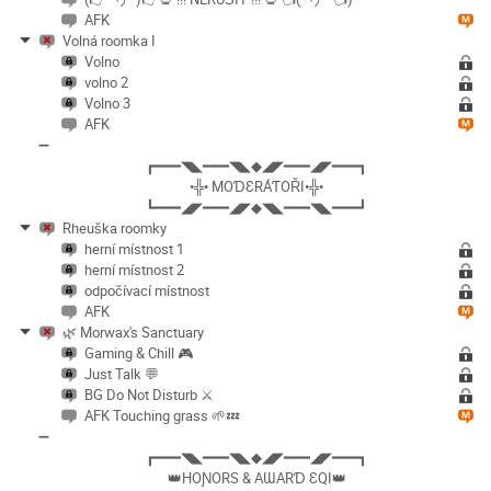
AFK
Volná roomka I
Volno
volno 2
Volno 3
AFK
➖
┏━━━◥◣━━━◥◣◆◢◤━━━◢◤━━━┓
•╬• MOƊƐRÁƬOŘI•╬•
┗━━━◢◤━━━◢◤◆◥◣━━━◥◣━━━┛
Rheuška roomky
herní místnost 1
herní místnost 2
odpočívací místnost
AFK
🌿 Morwax's Sanctuary
Gaming & Chill 🎮
Just Talk 💬
BG Do Not Disturb ⚔️
AFK Touching grass 🌱💤
➖
┏━━━◥◣━━━◥◣◆◢◤━━━◢◤━━━┓
👑HOƝORS & AƜARƊ ƐQI👑