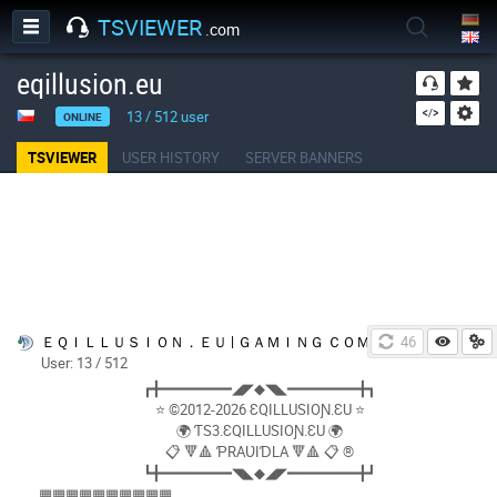
TSVIEWER
.com
eqillusion.eu
13
/
512
user
ONLINE
TSVIEWER
USER HISTORY
SERVER BANNERS
ＥＱＩＬＬＵＳＩＯＮ．ＥＵ | ＧＡＭＩＮＧ ＣＯＭＭＵＮＩＴＹ |©2012-
46
User: 13 / 512
┏╋━━━━━━━━◢◤◆◥◣━━━━━━━━╋┓
⭐ ©2012-2026 ƐQILLUSIOƝ.ƐU ⭐
🌍 ƬS3.ƐQILLUSIOƝ.ƐU 🌍
📋 🔻🔺 ƤRAƲIƊLA 🔻🔺 📋 ®
┗╋━━━━━━━━◥◣◆◢◤━━━━━━━━╋┛
▦▦▦▦▦▦▦▦▦▦