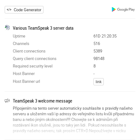
Code Generator
Various TeamSpeak 3 server data
Uptime
61D 21:20:35
Channels
516
Client connections
5389
Query client connections
98148
Required security level
8
Host Banner
-
Host Banner url
link
TeamSpeak 3 welcome message
Připojením na tento server automaticky souhlasíte s pravidly našeho
serveru a uložením vaší ip adresy do veřejného listu kvůli případnému
banu a nebo jiným okolnostem!!!! Chovejte se k adminům při
rozdávaní ikon slušně, jsou to taky jen lidi . Pokud nesouhlasíte s
pravidly našeho serveru, tak prosím CTR+D.Nepoužívejte v nicku
sprosté a nesmyslné vyrazy nebo default TeamSpeakUser i tak v