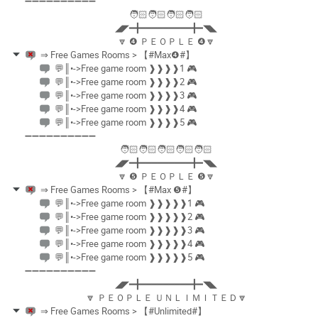
➖➖➖➖➖➖➖➖➖➖
🧑🏻🧑🏻🧑🏻🧑🏻
◢◤━╋━━━━━━━━━╋━◥◣
🔽 ❹ ＰＥＯＰＬＥ ❹🔽
⇒ Free Games Rooms > 【#Max❹#】
💬║•->Free game room ❱❱❱❱1 🎮
💬║•->Free game room ❱❱❱❱2 🎮
💬║•->Free game room ❱❱❱❱3 🎮
💬║•->Free game room ❱❱❱❱4 🎮
💬║•->Free game room ❱❱❱❱5 🎮
➖➖➖➖➖➖➖➖➖➖
🧑🏻🧑🏻🧑🏻🧑🏻🧑🏻
◢◤━╋━━━━━━━━━╋━◥◣
🔽 ❺ ＰＥＯＰＬＥ ❺🔽
⇒ Free Games Rooms > 【#Max ❺#】
💬║•->Free game room ❱❱❱❱❱1 🎮
💬║•->Free game room ❱❱❱❱❱2 🎮
💬║•->Free game room ❱❱❱❱❱3 🎮
💬║•->Free game room ❱❱❱❱❱4 🎮
💬║•->Free game room ❱❱❱❱❱5 🎮
➖➖➖➖➖➖➖➖➖➖
◢◤━╋━━━━━━━━━╋━◥◣
🔽 ＰＥＯＰＬＥ ＵＮＬＩＭＩＴＥＤ🔽
⇒ Free Games Rooms > 【#Unlimited#】