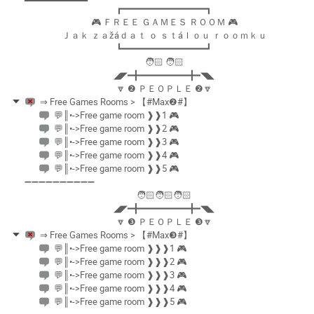
┏━━━━━━━━━━━━━━━┓
🎮 ＦＲＥＥ ＧＡＭＥＳ ＲＯＯＭ 🎮
Ｊａｋ ｚａžáｄａｔ ｏ ｓｔáｌｏｕ ｒｏｏｍｋｕ
┗━━━━━━━━━━━━━━━┛
🧑🏻 🧑🏻
◢◤━╋━━━━━━━━━╋━◥◣
🔽 ❷ ＰＥＯＰＬＥ ❷🔽
⇒ Free Games Rooms > 【#Max❷#】
💬║•->Free game room ❱❱1 🎮
💬║•->Free game room ❱❱2 🎮
💬║•->Free game room ❱❱3 🎮
💬║•->Free game room ❱❱4 🎮
💬║•->Free game room ❱❱5 🎮
➖➖➖➖➖➖➖➖➖➖
🧑🏻🧑🏻🧑🏻
◢◤━╋━━━━━━━━━╋━◥◣
🔽 ❸ ＰＥＯＰＬＥ ❸🔽
⇒ Free Games Rooms > 【#Max❸#】
💬║•->Free game room ❱❱❱1 🎮
💬║•->Free game room ❱❱❱2 🎮
💬║•->Free game room ❱❱❱3 🎮
💬║•->Free game room ❱❱❱4 🎮
💬║•->Free game room ❱❱❱5 🎮