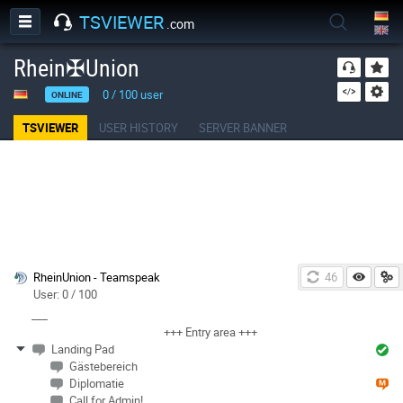
TSVIEWER
.com
Rhein✠Union
0
/
100
user
ONLINE
TSVIEWER
USER HISTORY
SERVER BANNER
RheinUnion - Teamspeak
46
User: 0 / 100
___
+++ Entry area +++
Landing Pad
Gästebereich
Diplomatie
Call for Admin!