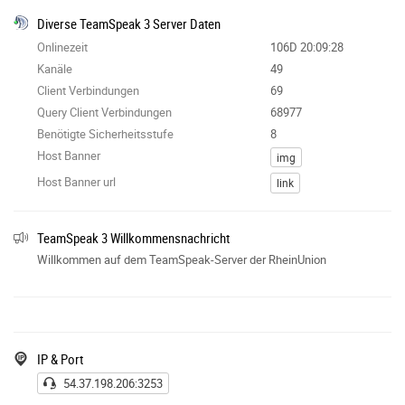
Diverse TeamSpeak 3 Server Daten
Onlinezeit
106D 20:09:28
Kanäle
49
Client Verbindungen
69
Query Client Verbindungen
68977
Benötigte Sicherheitsstufe
8
Host Banner
img
Host Banner url
link
TeamSpeak 3 Willkommensnachricht
Willkommen auf dem TeamSpeak-Server der RheinUnion
IP & Port
54.37.198.206:3253