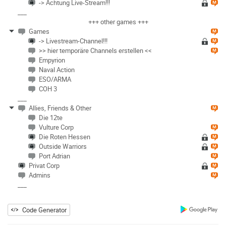
-> Achtung Live-Stream!!!
___
+++ other games +++
Games
-> Livestream-Channel!!!
>> hier temporäre Channels erstellen <<
Empyrion
Naval Action
ESO/ARMA
COH 3
___
Allies, Friends & Other
Die 12te
Vulture Corp
Die Roten Hessen
Outside Warriors
Port Adrian
Privat Corp
Admins
___
Code Generator