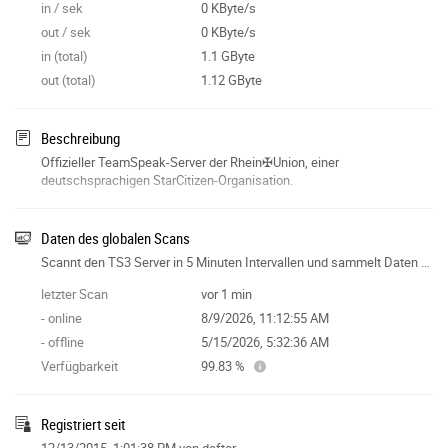
in / sek
0 KByte/s
out / sek
0 KByte/s
in (total)
1.1 GByte
out (total)
1.12 GByte
Beschreibung
Offizieller TeamSpeak-Server der Rhein✠Union, einer
deutschsprachigen StarCitizen-Organisation.
Daten des globalen Scans
Scannt den TS3 Server in 5 Minuten Intervallen und sammelt Daten für die Features der Seite.
letzter Scan
vor 1 min
- online
8/9/2026, 11:12:55 AM
- offline
5/15/2026, 5:32:36 AM
Verfügbarkeit
99.83 %
Registriert seit
12/13/2015, 1:01:38 PM
von deftor