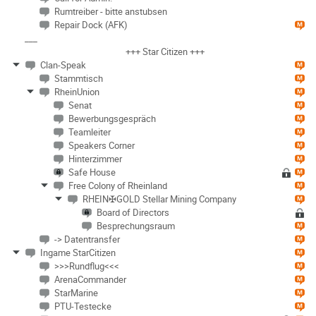
Rumtreiber - bitte anstubsen
Repair Dock (AFK)
___
+++ Star Citizen +++
Clan-Speak
Stammtisch
RheinUnion
Senat
Bewerbungsgespräch
Teamleiter
Speakers Corner
Hinterzimmer
Safe House
Free Colony of Rheinland
RHEIN✠GOLD Stellar Mining Company
Board of Directors
Besprechungsraum
-> Datentransfer
Ingame StarCitizen
>>>Rundflug<<<
ArenaCommander
StarMarine
PTU-Testecke