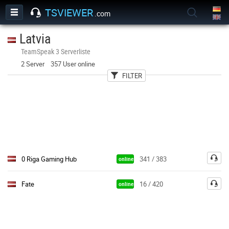
TSVIEWER
.com
Latvia
TeamSpeak 3 Serverliste
2 Server 357 User online
FILTER
User
Kategorien
Passwort
0 Riga Gaming Hub
341 / 383
online
Fate
16 / 420
online