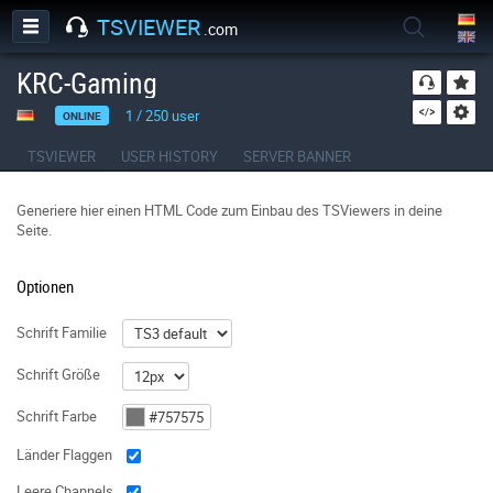
TSVIEWER
.com
KRC-Gaming
1
/
250
user
ONLINE
TSVIEWER
USER HISTORY
SERVER BANNER
Generiere hier einen HTML Code zum Einbau des TSViewers in deine
Seite.
Optionen
Schrift Familie
Schrift Größe
Schrift Farbe
Länder Flaggen
Leere Channels