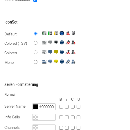
IconSet
Default
Colored (TSV)
Colored
Mono
Zeilen Formatierung
Normal
B
I
C
U
Server Name
Info Cells
Channels