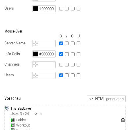
Users
Mouse-Over
B
I
C
U
Server Name
Info Cells
Channels
Users
Vorschau
HTML generieren
The BatCave
User: 3 / 24
⟳
◌
Lobby
Workout