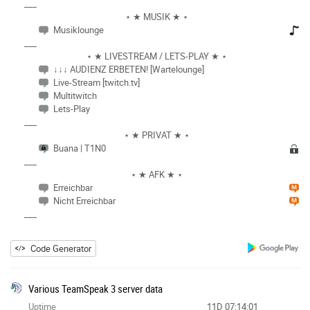
___
⋆ ★ MUSIK ★ ⋆
Musiklounge
___
⋆ ★ LIVESTREAM / LETS-PLAY ★ ⋆
↓↓↓ AUDIENZ ERBETEN! [Wartelounge]
Live-Stream [twitch.tv]
Multitwitch
Lets-Play
___
⋆ ★ PRIVAT ★ ⋆
Buana | T1N0
___
⋆ ★ AFK ★ ⋆
Erreichbar
Nicht Erreichbar
___
Code Generator
Various TeamSpeak 3 server data
Uptime
11D 07:14:01