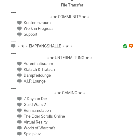
File Transfer
___
⋆ ★ COMMUNITY ★ ⋆
Konferenzraum
Work in Progress
Support
___
⋆ ★ ⋆ EMPFANGSHALLE ⋆ ★ ⋆
___
⋆ ★ UNTERHALTUNG ★ ⋆
Aufenthaltsraum
Klatsch & Tratsch
Dampferlounge
V.I.P. Lounge
___
⋆ ★ GAMING ★ ⋆
7 Days to Die
Guild Wars 2
Rennsimulation
The Elder Scrolls Online
Virtual Reality
World of Warcraft
Spielplatz