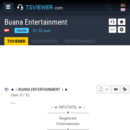
TSVIEWER
.com
Buana Entertainment
0
/
32
user
ONLINE
TSVIEWER
USER HISTORY
SERVER BANNERS
★ ⋆ BUANA ENTERTAINMENT ⋆ ★
46
User: 0 / 32
___
⋆ ★ INFOTAFEL ★ ⋆
―――――▼―――――
Regelwerk
Informationen
―――――▲―――――