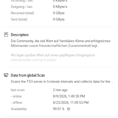
Incoming / sec
0 KByte/s
Outgoing / sec
0 KByte/s
Received (total)
0 GByte
Sent (total)
0 GByte
Description
Die Community, die viel Wert auf familiäres Klima und erfolgreiches
Miteinander sowie freundschaftlichen Zusammenhalt legt.
Wir legen großen Wert auf einen gepflegten Umgangston
untereinander und nach außen.
Wir möchten nicht nur eine dauerhafte Gemeinschaft sein, sondern
auch dem Trend zum zügellosen Beleidigen im Internet
Data from global Scan
entgegenwirken.
Scans the TS3 server in 5 minute intervals and collects data for the site features.
last scan
2 min ago
- online
8/9/2026, 1:49:30 PM
- offline
6/23/2026, 11:09:53 PM
Availability
99.01 %