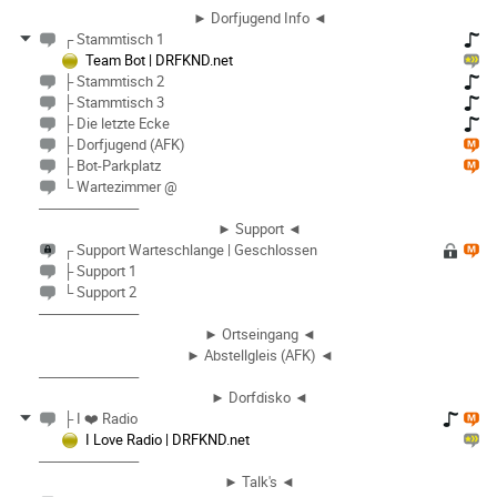
► Dorfjugend Info ◄
┌ Stammtisch 1
Team Bot | DRFKND.net
├ Stammtisch 2
├ Stammtisch 3
├ Die letzte Ecke
├ Dorfjugend (AFK)
├ Bot-Parkplatz
└ Wartezimmer @
──────────
► Support ◄
┌ Support Warteschlange | Geschlossen
├ Support 1
└ Support 2
──────────
► Ortseingang ◄
► Abstellgleis (AFK) ◄
──────────
► Dorfdisko ◄
├ I ❤️ Radio
I Love Radio | DRFKND.net
──────────
► Talk's ◄