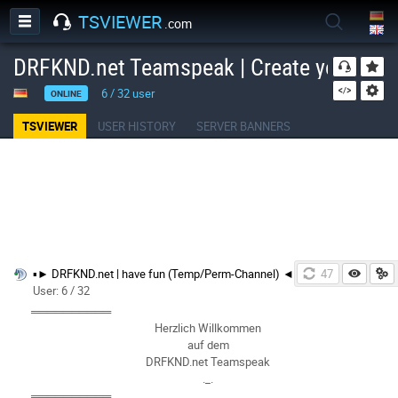
TSVIEWER
.com
DRFKND.net Teamspeak | Create your own
6
/
32
user
ONLINE
TSVIEWER
USER HISTORY
SERVER BANNERS
▪► DRFKND.net | have fun (Temp/Perm-Channel) ◄▪
46
User: 6 / 32
══════════
Herzlich Willkommen
auf dem
DRFKND.net Teamspeak
._.
══════════