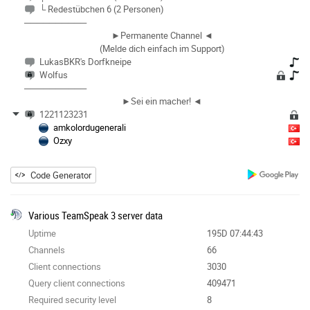
└ Redestübchen 6 (2 Personen)
──────────
►Permanente Channel ◄
(Melde dich einfach im Support)
LukasBKR's Dorfkneipe
Wolfus
──────────
►Sei ein macher! ◄
1221123231
amkolordugenerali
Ozxy
Code Generator
Various TeamSpeak 3 server data
Uptime
195D 07:44:43
Channels
66
Client connections
3030
Query client connections
409471
Required security level
8