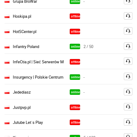
Grupa BroWar
-
online
Hoskipa.pl
offline
HotSCenter.pl
offline
Infantry Poland
2 / 50
online
InfeCtia.pl | Sieć Serwerów Multiplayer
offline
Insurgency | Polskie Centrum Gry
-
online
Jedediasz
-
online
Justpvp.pl
offline
Jutube Let`s Play
offline