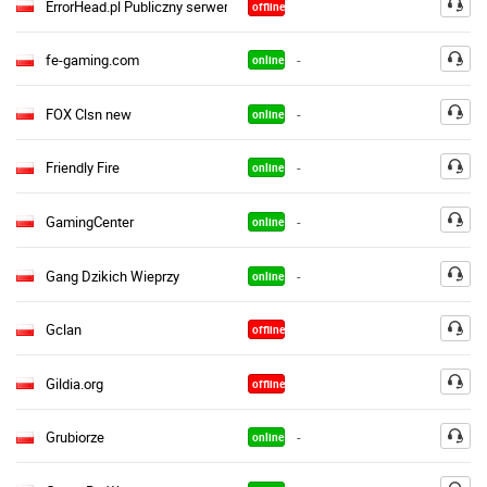
ErrorHead.pl Publiczny serwer TeamSpeak3
offline
fe-gaming.com
-
online
FOX Clsn new
-
online
Friendly Fire
-
online
GamingCenter
-
online
Gang Dzikich Wieprzy
-
online
Gclan
offline
Gildia.org
offline
Grubiorze
-
online