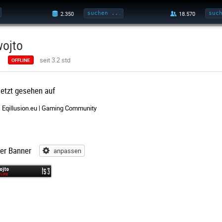
wojto
seit 3.2 std
OFFLINE
letzt gesehen auf
Eqillusion.eu | Gaming Community
er Banner
anpassen
anpassen