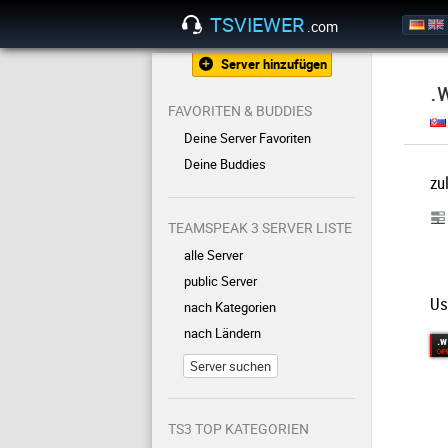
TSVIEWER
.com
Server hinzufügen
.
FAVORITEN & BUDDIES
Deine Server Favoriten
Deine Buddies
zu
TEAMSPEAK 3 SERVER LISTE
alle Server
public Server
Us
nach Kategorien
nach Ländern
Server suchen
TS3 TOP KATEGORIEN