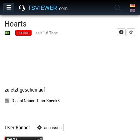
TSVIEWER
.com
Hoarts
hinzufü
seit 1.6 Tage
OFFLINE
zuletzt gesehen auf
Digital Nation TeamSpeak3
User Banner
anpassen