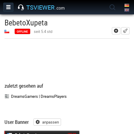
TSVIEWER
.com
BebetoXupeta
hinzufü
seit 5.4 std
OFFLINE
zuletzt gesehen auf
DreamsGamers | DreamsPlayers
User Banner
anpassen