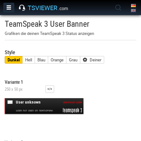
TSVIEWER
.com
TeamSpeak 3 User Banner
Grafiken die deinen TeamSpeak 3 Status anzeigen
Style
Dunkel
Hell
Blau
Orange
Grau
Deiner
Variante 1
250 x 50 px