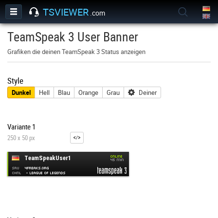
TSVIEWER
.com
TeamSpeak 3 User Banner
Grafiken die deinen TeamSpeak 3 Status anzeigen
Style
Dunkel
Hell
Blau
Orange
Grau
Deiner
Variante 1
250 x 50 px