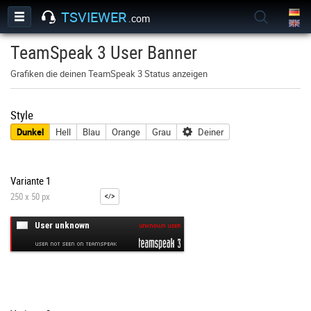
TSVIEWER
.com
TeamSpeak 3 User Banner
Grafiken die deinen TeamSpeak 3 Status anzeigen
Style
Dunkel
Hell
Blau
Orange
Grau
Deiner
Variante 1
250 x 50 px