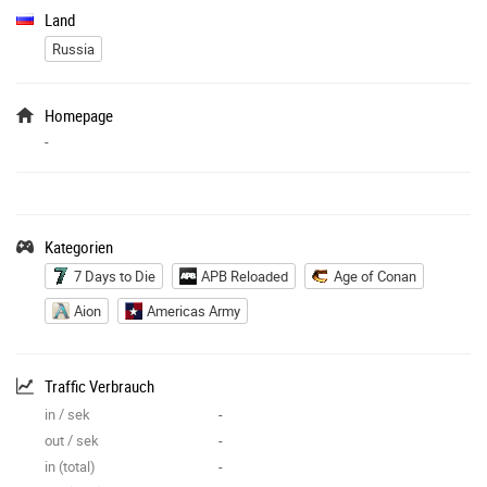
Land
Russia
Homepage
-
Kategorien
7 Days to Die
APB Reloaded
Age of Conan
Aion
Americas Army
Traffic Verbrauch
in / sek
-
out / sek
-
in (total)
-