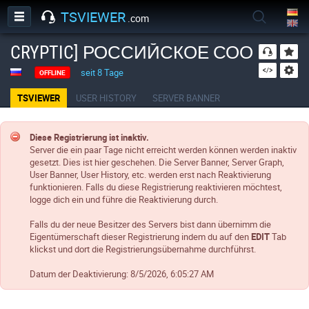
TSVIEWER
.com
CRYPTIC] РОССИЙСКОЕ СООБЩЕС
seit 8 Tage
OFFLINE
TSVIEWER
USER HISTORY
SERVER BANNER
Diese Registrierung ist inaktiv.
Server die ein paar Tage nicht erreicht werden können werden inaktiv
gesetzt. Dies ist hier geschehen. Die Server Banner, Server Graph,
User Banner, User History, etc. werden erst nach Reaktivierung
funktionieren. Falls du diese Registrierung reaktivieren möchtest,
logge dich ein und führe die Reaktivierung durch.
Falls du der neue Besitzer des Servers bist dann übernimm die
Eigentümerschaft dieser Registrierung indem du auf den
EDIT
Tab
klickst und dort die Registrierungsübernahme durchführst.
Datum der Deaktivierung:
8/5/2026, 6:05:27 AM