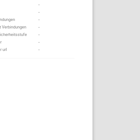
-
-
bindungen
-
nt Verbindungen
-
icherheitsstufe
-
r
-
 url
-