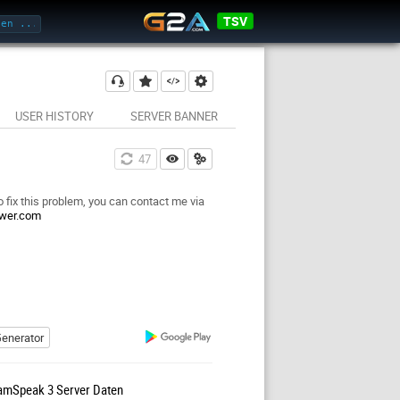
TSV
USER HISTORY
SERVER BANNER
47
o fix this problem, you can contact me via
ewer.com
enerator
amSpeak 3 Server Daten