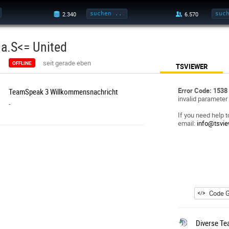
.a.S<= United
seit gerade eben
OFFLINE
TSVIEWER
Error Code: 1538
TeamSpeak 3 Willkommensnachricht
invalid parameter
-
If you need help t
email:
info@tsvi
Code G
Diverse Te