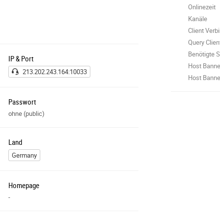
Onlinezeit
Kanäle
Client Ver
Query Clie
Benötigte S
IP & Port
Host Banne
213.202.243.164:10033
Host Banner
Passwort
ohne (public)
Land
Germany
Homepage
-