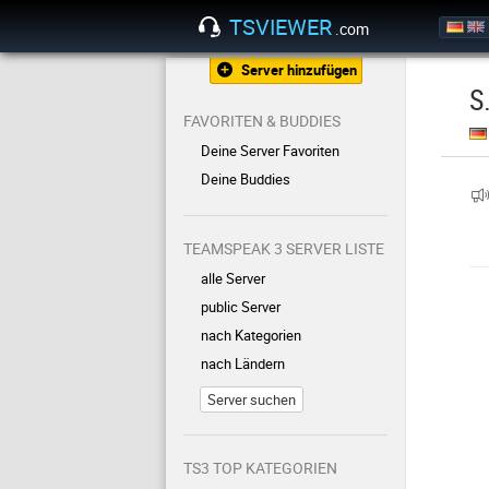
TSVIEWER
.com
Server hinzufügen
S
FAVORITEN & BUDDIES
Deine Server Favoriten
Deine Buddies
TEAMSPEAK 3 SERVER LISTE
alle Server
public Server
nach Kategorien
nach Ländern
Server suchen
TS3 TOP KATEGORIEN