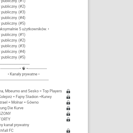
 publiczny. (#1)
 publiczny. (#2)
 publiczny. (#3)
 publiczny. (#4)
 publiczny. (#5)
aksymalnie 5 użytkowników. •
 publiczny. (#1)
 publiczny. (#2)
 publiczny. (#3)
 publiczny. (#4)
 publiczny. (#5)
_________________
―――――• 🧠 •―――――
• Kanały prywatne •
―――――――――――――
ha, Mbeumo and Sesko = Top Players
Kolejorz = Fajny Stadion =Kurwy
izrael = Molnar = Gówno
tung Die Kurve
 SZONY
 TORTY
ny kanał prywatny
chfall FC