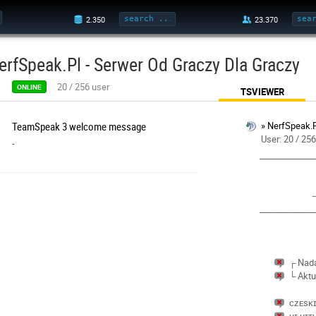
erfSpeak.Pl - Serwer Od Graczy Dla Graczy
20
/
256
user
ONLINE
TSVIEWER
TeamSpeak 3 welcome message
» NerfSpeak.P
User: 20 / 25
-
_____________
_____________
┌ Nada
└ Aktu
ᴄᴢᴇsᴋɪ