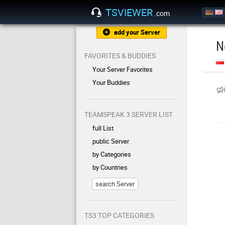
TSVIEWER
.com
add your Server
N
FAVORITES & BUDDIES
Your Server Favorites
Your Buddies
TEAMSPEAK 3 SERVER LIST
full List
public Server
by Categories
by Countries
search Server
TS3 TOP CATEGORIES