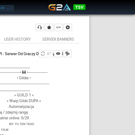
TSV
USER HISTORY
SERVER BANNERS
l - Serwer Od Graczy Dla Graczy | Online: 20/256
46
6
_________________
―――――• 🏰 •―――――
• Gildie •
―――――――――――――
_________________
» GUILD 1 «
» Warp Gildii DUPA «
Automatyzacja
j / zdejmij rangę
alnie online: 0/29
ᴍʏ ᴛᴜ ᴛᴇɴ ᴛᴇɢᴏ
 ғɪʟᴍ