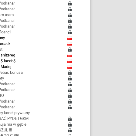
 Podkanał
 Podkanał
eam team
 Podkanał
 Podkanał
fidenci
hny
preadx
st
shizereg
$Jacob$
Madej
 Jebać konusa
ety
 Podkanał
 Podkanał
ZIO
 Podkanał
 Podkanał
ny kanał prywatny
EBAĆ PYDE I GKM
huja ma w gębie
NZUL !!!
AF TO CWEL