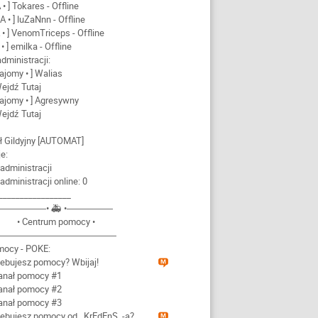
A • ] Tokares - Offline
SA • ] luZaNnn - Offline
A • ] VenomTriceps - Offline
A • ] emilka - Offline
administracji:
najomy • ] Walias
ejdź Tutaj
Znajomy • ] Agresywny
ejdź Tutaj
ł Gildyjny [AUTOMAT]
je:
 administracji
 administracji online: 0
_________________
―――――• 🚑 •―――――
• Centrum pomocy •
―――――――――――――
mocy - POKE:
zebujesz pomocy? Wbijaj!
Kanał pomocy #1
Kanał pomocy #2
Kanał pomocy #3
zebujesz pomocy od _KrEdEnS_-a?