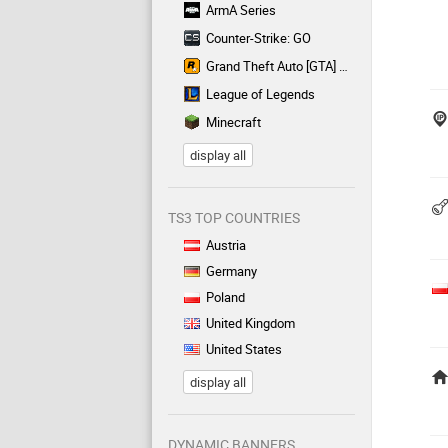
ArmA Series
Counter-Strike: GO
Grand Theft Auto [GTA] Series
League of Legends
Minecraft
display all
TS3 TOP COUNTRIES
Austria
Germany
Poland
United Kingdom
United States
display all
DYNAMIC BANNERS