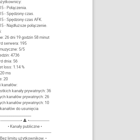
 użytkownicy:
15 - Połączenia.
15 - Spędzony czas.
15 - Spędzony czas AFK.
15 - Najdłuższe połączenie.
i:
me: 26 dni 19 godzin 58 minut
rd serwera: 195
 muzyczne: 5/5
edzin: 4736
rd dnia: 56
et loss: 1.14 %
: 20 ms
e: 20
ki kanałów:
stkich kanały prywatnych: 36
tych kanałów prywatnych: 26
ych kanałów prywatnych: 10
a kanałów do usunięcia
_________________
―――――• 👤 •―――――
• Kanały publiczne •
―――――――――――――
 Bez limitu użytkownikow. •