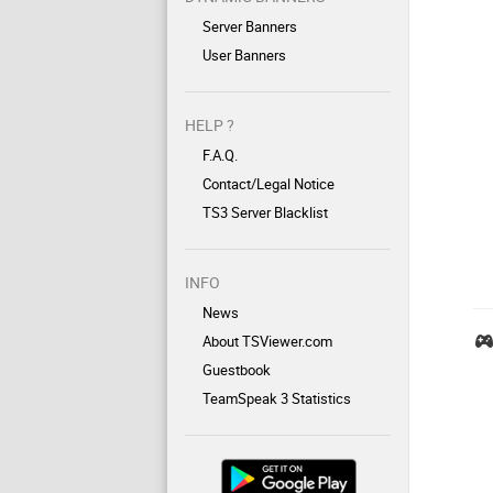
Server Banners
User Banners
HELP ?
F.A.Q.
Contact/Legal Notice
TS3 Server Blacklist
INFO
News
About TSViewer.com
Guestbook
TeamSpeak 3 Statistics