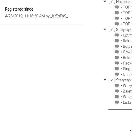
[ ✔ ] Najlepsi
• TOP 
Registered since
• TOP 
4/28/2019, 11:18:30 AM
by _KrEdEnS_
• TOP 
• TOP 
[ ✔ ] Statystyk
• Upti
• Reko
• Boty
• Odwi
• Reko
• Pack
• Ping
• Onlin
[ ✔ ] Statysty
• Wszy
• Zaję
• Woln
• List
_____________
•