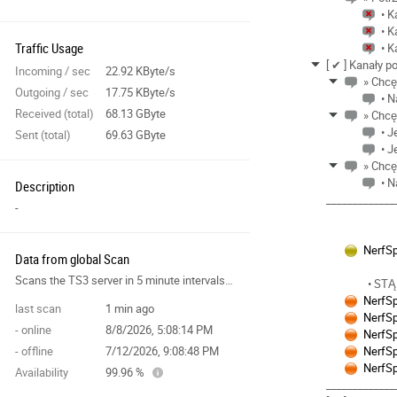
• 
• 
Traffic Usage
• 
[ ✔ ] Kanały 
Incoming / sec
22.92 KByte/s
» Chcę
Outgoing / sec
17.75 KByte/s
• 
Received (total)
68.13 GByte
» Chcę
• J
Sent (total)
69.63 GByte
• 
» Chcę
• N
Description
_____________
-
NerfS
Data from global Scan
Scans the TS3 server in 5 minute intervals and collects data for the site features.
• ST
NerfS
last scan
1 min ago
NerfS
- online
8/8/2026, 5:08:14 PM
NerfS
- offline
7/12/2026, 9:08:48 PM
NerfS
NerfS
Availability
99.96 %
_____________