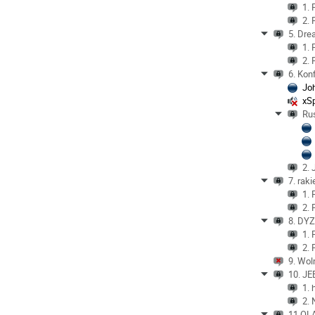
1.
2.
5. Dr
1.
2.
6. Kon
Jo
xS
Ru
2.
7. raki
1.
2.
8. DY
1.
2.
9. Wol
10. J
1. 
2. 
11.OL