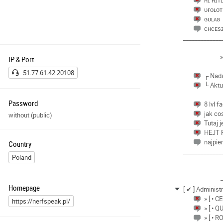
ʜɪ ʜɪᴛ
ᴜғᴏʟᴏᴛ
ɢᴜʟᴀɢ
ᴄʜᴄᴇsᴢ
_____________
»
IP & Port
51.77.61.42:20108
┌ Nada
└ Aktu
Password
8 lvl 
jak co
without (public)
Tutaj j
HEJT
najpier
Country
_____________
Poland
Homepage
[ ✔ ] Administ
» [ • C
https://nerfspeak.pl/
» [ • Q
» [ • R