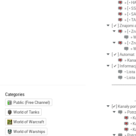
» [ • H
» [ • S
» [ • S
» [ • T
[ ✔ ] Znajomi 
» [ • Z
» W
» [ • 
» W
[ ✔ ] Automat:
» Kana
[ ✔ ] Informac
• Lista
• Lista
_____________
Categories
Public (Free Channel)
[✔] Kanały po
World of Tanks
» Potr
• 
World of Warcraft
• 
• 
World of Warships
» Potr