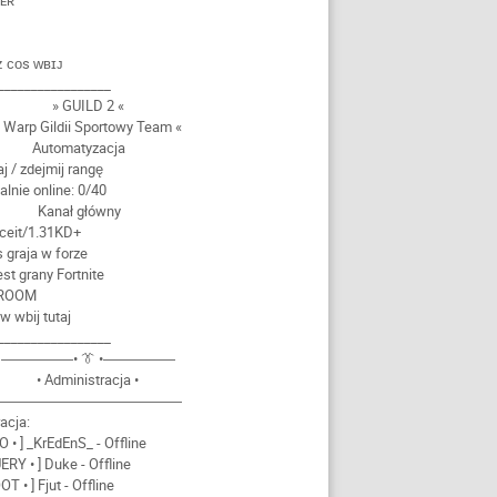
ʟᴇʀ
 ᴄᴏs ᴡʙɪᴊ
_________________
» GUILD 2 «
 Warp Gildii Sportowy Team «
Automatyzacja
j / zdejmij rangę
alnie online: 0/40
Kanał główny
faceit/1.31KD+
s graja w forze
est grany Fortnite
 ROOM
w wbij tutaj
_________________
―――――• 👔 •―――――
• Administracja •
―――――――――――――
racja:
EO • ] _KrEdEnS_ - Offline
UERY • ] Duke - Offline
OOT • ] Fjut - Offline