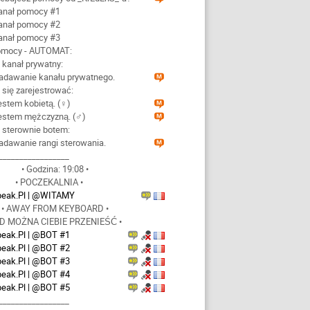
Kanał pomocy #1
Kanał pomocy #2
Kanał pomocy #3
pomocy - AUTOMAT:
 kanał prywatny:
Nadawanie kanału prywatnego.
 się zarejestrować:
estem kobietą. (♀)
Jestem mężczyzną. (♂)
 sterownie botem:
adawanie rangi sterowania.
_________________
• Godzina: 19:08 •
• POCZEKALNIA •
peak.Pl | @WITAMY
• AWAY FROM KEYBOARD •
ĄD MOŻNA CIEBIE PRZENIEŚĆ •
peak.Pl | @BOT #1
peak.Pl | @BOT #2
peak.Pl | @BOT #3
peak.Pl | @BOT #4
peak.Pl | @BOT #5
_________________