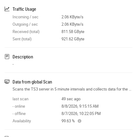
Traffic Usage
Incoming / sec
2.06 KByte/s
Outgoing / sec
2.06 KByte/s
Received (total)
811.58 GByte
Sent (total)
921.62 GByte
Description
-
Data from global Scan
Scans the TS3 server in 5 minute intervals and collects data for the site features.
last scan
49 sec ago
- online
8/8/2026, 9:15:15 AM
- offline
8/7/2026, 10:22:05 PM
Availability
99.63 %