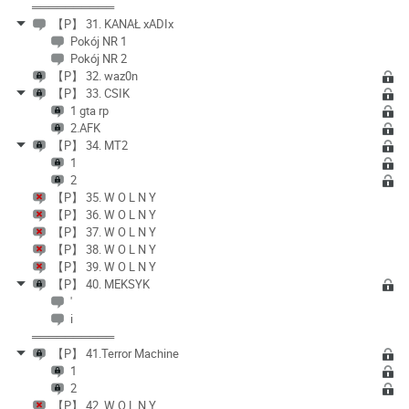
══════════
【P】 31. KANAŁ xADIx
Pokój NR 1
Pokój NR 2
【P】 32. waz0n
【P】 33. CSIK
1 gta rp
2.AFK
【P】 34. MT2
1
2
【P】 35. W O L N Y
【P】 36. W O L N Y
【P】 37. W O L N Y
【P】 38. W O L N Y
【P】 39. W O L N Y
【P】 40. MEKSYK
'
i
══════════
【P】 41.Terror Machine
1
2
【P】 42. W O L N Y