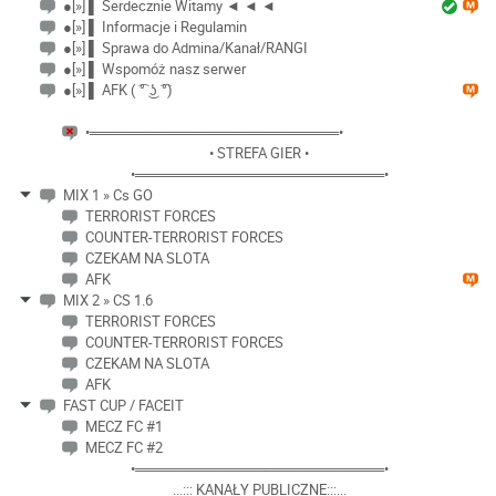
●[»] ▌ Serdecznie Witamy ◄ ◄ ◄
●[»] ▌ Informacje i Regulamin
●[»] ▌ Sprawa do Admina/Kanał/RANGI
●[»] ▌ Wspomóż nasz serwer
●[»] ▌ AFK ( ͡° ͜ʖ ͡°)
•═════════════════════════•
• STREFA GIER •
•═════════════════════════•
MIX 1 » Cs GO
TERRORIST FORCES
COUNTER-TERRORIST FORCES
CZEKAM NA SLOTA
AFK
MIX 2 » CS 1.6
TERRORIST FORCES
COUNTER-TERRORIST FORCES
CZEKAM NA SLOTA
AFK
FAST CUP / FACEIT
MECZ FC #1
MECZ FC #2
•═════════════════════════•
...::: KANAŁY PUBLICZNE:::...