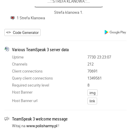
...:::STREFA KLANOWA:::...
•═════════════════════════•
Strefa klanowa 1.
1 Strefa Klanowa
Code Generator
Various TeamSpeak 3 server data
Uptime
773D 23:23:07
Channels
212
Client connections
70691
Query client connections
1349561
Required security level
8
Host Banner
img
Host Banner url
link
TeamSpeak 3 welcome message
Witaj na
www.polisharmy.pl
!