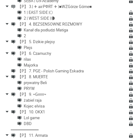
SEBA | G9-Academy
【P】 3.| ✈ aiгPФRT ✈ |■WZGórze Górne■
1 | EAST SIDE |🌕
2 | WEST SIDE |🌘
【P】 4. BEZSENSOWNE ROZMOWY
Kanał dla podludzi Matiga
2
【P】 5. Dzikie plejsy
Plejs
【P】 6. Czarnuchy
rilax
Majorka
【P】 7. PGE - Polish Gaming Eskadra
【P】 8. MUERTE
prywatny Beli
PRYW
【P】 9. =Grrrrr=
żabiel raja
Kojec elvisa
【P】 10. OKX1
Lol game
DBD
══════════
【P】 11. Armata