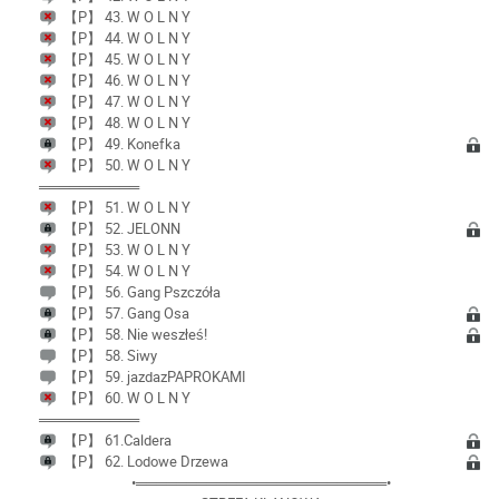
【P】 43. W O L N Y
【P】 44. W O L N Y
【P】 45. W O L N Y
【P】 46. W O L N Y
【P】 47. W O L N Y
【P】 48. W O L N Y
【P】 49. Konefka
【P】 50. W O L N Y
══════════
【P】 51. W O L N Y
【P】 52. JELONN
【P】 53. W O L N Y
【P】 54. W O L N Y
【P】 56. Gang Pszczóła
【P】 57. Gang Osa
【P】 58. Nie weszłeś!
【P】 58. Siwy
【P】 59. jazdazPAPROKAMI
【P】 60. W O L N Y
══════════
【P】 61.Caldera
【P】 62. Lodowe Drzewa
•═════════════════════════•