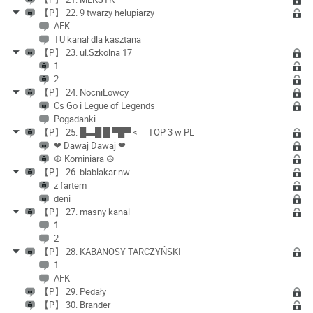
【P】 22. 9 twarzy helupiarzy
AFK
TU kanał dla kasztana
【P】 23. ul.Szkolna 17
1
2
【P】 24. NocniŁowcy
Cs Go i Legue of Legends
Pogadanki
【P】 25. █▬█ █ ▀█▀ <--- TOP 3 w PL
❤ Dawaj Dawaj ❤
☮ Kominiara ☮
【P】 26. blablakar nw.
z fartem
deni
【P】 27. masny kanal
1
2
【P】 28. KABANOSY TARCZYŃSKI
1
AFK
【P】 29. Pedały
【P】 30. Brander