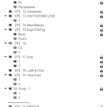
Pv
Poczekalnia
【P】 12. Cwelandia
【P】 13. FASTCUPOWE LOVE
1
【P】 14. Mad Makers
【P】 15.DogInTheFog
Buda
ProCs
【P】 16.
CS
2
【P】 17. koty
1
2
【P】 18. LoliK & CS'ik
【P】 19. Step Guys
1
2
20. Pusty - 1
1
2
══════════
【P】 21. MEKSYK