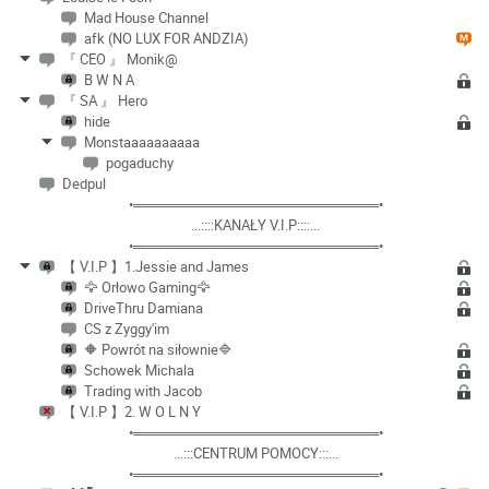
Mad House Channel
afk (NO LUX FOR ANDZIA)
『 CEO 』 Monik@
B W N A
『 SA 』 Hero
hide
Monstaaaaaaaaaa
pogaduchy
Dedpul
•═════════════════════════•
...::::KANAŁY V.I.P::::...
•═════════════════════════•
【 V.I.P 】1.Jessie and James
🦅 Orłowo Gaming🦅
DriveThru Damiana
CS z Zyggy'im
🔶 Powrót na siłownie🔷
Schowek Michala
Trading with Jacob
【 V.I.P 】2. W O L N Y
•═════════════════════════•
...:::CENTRUM POMOCY:::...
•═════════════════════════•