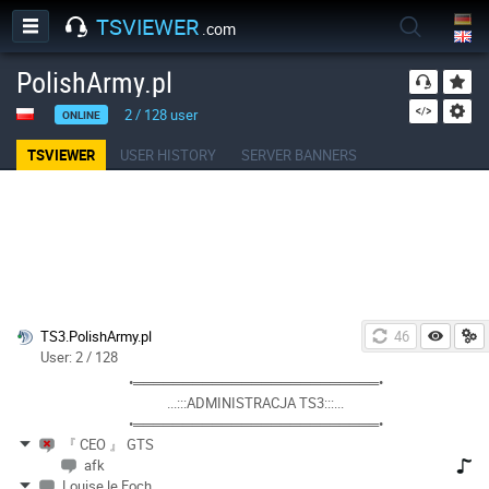
TSVIEWER
.com
PolishArmy.pl
2
/
128
user
ONLINE
TSVIEWER
USER HISTORY
SERVER BANNERS
TS3.PolishArmy.pl
46
User: 2 / 128
•═════════════════════════•
...:::ADMINISTRACJA TS3:::...
•═════════════════════════•
『 CEO 』 GTS
afk
Louise le Foch