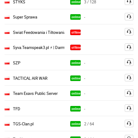
STYKS
3 / 128
online
Super Sprawa
-
online
Swiat Feedowania i Tiltowania (SFiT)
offline
Syva.Teamspeak3.pl ⚡ | Darmowe Kanały | Stabilny | MusicBbot 24/7 |
offline
SZP
-
online
TACTICAL AIR WAR
-
online
Team Exavs Public Server
-
online
TFD
-
online
TGS-Clan.pl
2 / 64
online