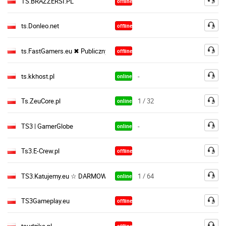
TS.BRAZZERSI.PL
offline
ts.Donleo.net
offline
ts.FastGamers.eu ✖ Publiczny ✖ Darmowe Kanały ✖ Stabilny
offline
ts.kkhost.pl
-
online
Ts.ZeuCore.pl
1 / 32
online
TS3 | GamerGlobe
-
online
Ts3.E-Crew.pl
offline
TS3.Katujemy.eu ☆ DARMOWY ☆ DARMOWE AUTOMATYCZNE KANAL
1 / 64
online
TS3Gameplay.eu
offline
tsudzika.pl
offline