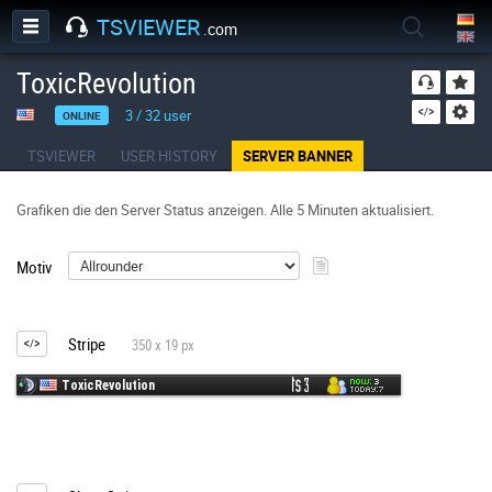
TSVIEWER
.com
ToxicRevolution
3
/
32
user
ONLINE
TSVIEWER
USER HISTORY
SERVER BANNER
Grafiken die den Server Status anzeigen. Alle 5 Minuten aktualisiert.
Motiv
Stripe
350 x 19 px