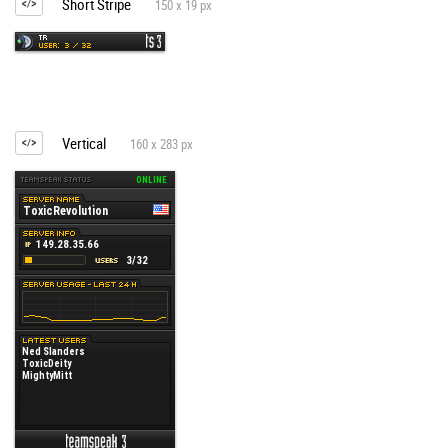
Short Stripe
150 x 19 px
Vertical
160 x 283 px