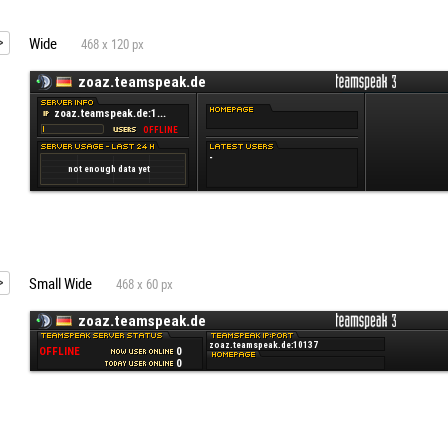
Wide
468 x 120 px
Small Wide
468 x 60 px