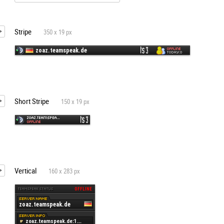
Stripe
350 x 19 px
Short Stripe
150 x 19 px
Vertical
160 x 283 px