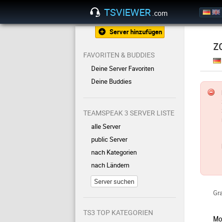
TSVIEWER
.com
Server hinzufügen
z
FAVORITEN & BUDDIES
Deine Server Favoriten
Deine Buddies
TEAMSPEAK 3 SERVER LISTE
alle Server
public Server
nach Kategorien
nach Ländern
Server suchen
Gra
TS3 TOP KATEGORIEN
Mo