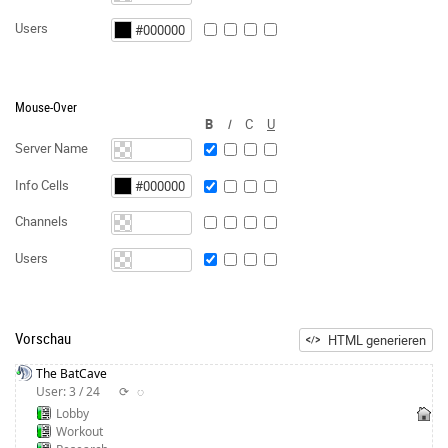
Users
Mouse-Over
B
I
C
U
Server Name
Info Cells
Channels
Users
Vorschau
HTML generieren
The BatCave
User: 3 / 24
⟳
◌
Lobby
Workout