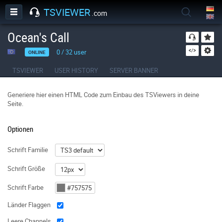
TSVIEWER
.com
Ocean's Call
0
/
32
user
ONLINE
TSVIEWER
USER HISTORY
SERVER BANNER
Generiere hier einen HTML Code zum Einbau des TSViewers in deine
Seite.
Optionen
Schrift Familie
Schrift Größe
Schrift Farbe
Länder Flaggen
Leere Channels