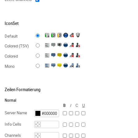
IconSet
Default
Colored (TSV)
Colored
Mono
Zeilen Formatierung
Normal
B
I
C
U
Server Name
Info Cells
Channels