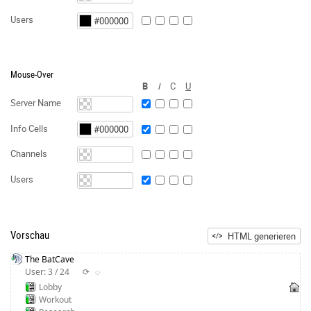
Users
Mouse-Over
B
I
C
U
Server Name
Info Cells
Channels
Users
Vorschau
HTML generieren
The BatCave
User: 3 / 24
⟳
◌
Lobby
Workout