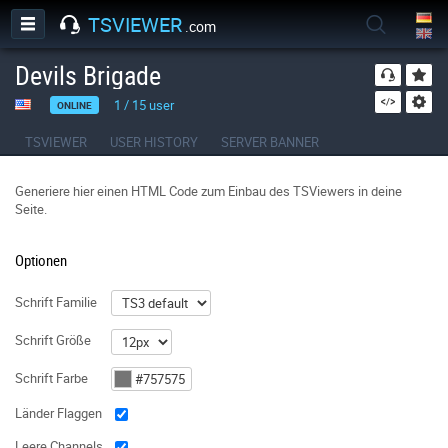
TSVIEWER
.com
Devils Brigade
1
/
15
user
ONLINE
TSVIEWER
USER HISTORY
SERVER BANNER
Generiere hier einen HTML Code zum Einbau des TSViewers in deine
Seite.
Optionen
Schrift Familie
Schrift Größe
Schrift Farbe
Länder Flaggen
Leere Channels