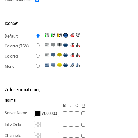
IconSet
Default
Colored (TSV)
Colored
Mono
Zeilen Formatierung
Normal
B
I
C
U
Server Name
Info Cells
Channels