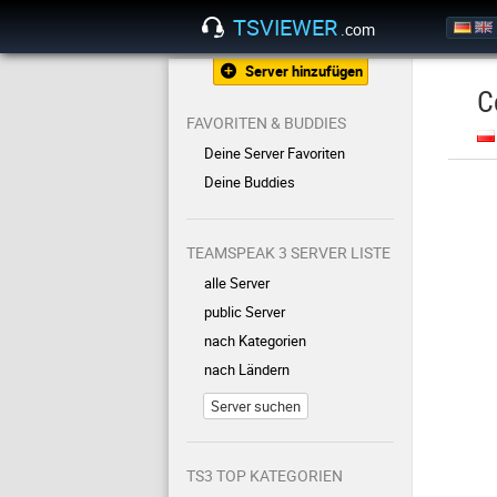
TSVIEWER
.com
Server hinzufügen
C
FAVORITEN & BUDDIES
Deine Server Favoriten
Deine Buddies
TEAMSPEAK 3 SERVER LISTE
alle Server
public Server
nach Kategorien
nach Ländern
Server suchen
TS3 TOP KATEGORIEN